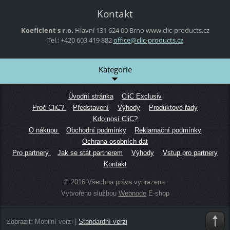
Kontakt
Koeficient s r.o.
Hlavní 131
624 00 Brno
www.clic-products.cz
Tel.: +420 603 419 882
office@c
lic-prod
ucts.cz
Kategorie
Úvodní stránka
CliC Exclusiv
Proč CliC?
Představení
Výhody
Produktové řady
Kdo nosí CliC?
O nákupu
Obchodní podmínky
Reklamační podmínky
Ochrana osobních dat
Pro partnery
Jak se stát partnerem
Výhody
Vstup pro partnery
Kontakt
© 2016 Všechna práva vyhrazena.
Vytvořeno službou
Webnode
E-shop
Zobrazit:
Mobilní verzi
|
Standardní verzi