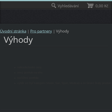
Vyhledávání
0,00 Kč
Úvodní stránka
|
Pro partnery
|
Výhody
Výhody
velkoobchodní ceny
nový produkt na trhu
rozšíření portfolia
výběr ze čtyř kategorií (Vision, Sun, Sport, Medical) a ze široké škály produk