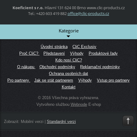
Koeficient s r.o.
Hlavní 131
624 00 Brno
www.clic-products.cz
Tel.: +420 603 419 882
office@c
lic-prod
ucts.cz
Kategorie
Úvodní stránka
CliC Exclusiv
Proč CliC?
Představení
Výhody
Produktové řady
Kdo nosí CliC?
O nákupu
Obchodní podmínky
Reklamační podmínky
Ochrana osobních dat
Pro partnery
Jak se stát partnerem
Výhody
Vstup pro partnery
Kontakt
© 2016 Všechna práva vyhrazena.
Vytvořeno službou
Webnode
E-shop
Zobrazit:
Mobilní verzi
|
Standardní verzi